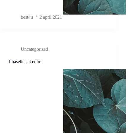
best4u
2 april 2021
Uncategorized
Phasellus at enim