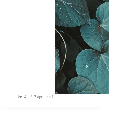
best4u
2 april 2021